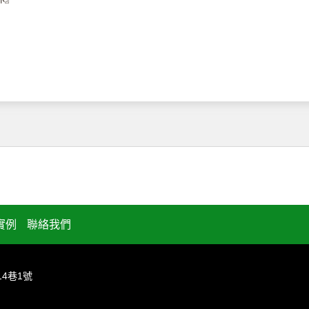
實例
聯絡我們
14巷1號