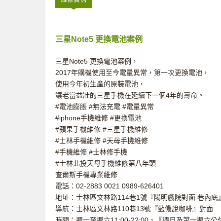
三星Note5 更換電池案例
三星Note5 更換電池案例，
2017年購機使用至今電量異常，第一次更換電池，
使用今年初生產的原裝電池，
讓老當益壯的三星手機在延續下一個4年的壽命。
#電池膨脹 #無法充電 #電量異常
#iphone手機維修 #更換電池
#蘋果手機維修 #三星手機維修
#士林手機維修 #天母手機維修
#手機維修 #士林修手機
#士林北投天母手機維修第八年頭
查爾斯手機專業維修
電話：02-2883 0021 0989-626401
地址：士林區文林路114巷1號『陽明戲院對面 巷內底
導航：士林區文林路110巷13號『藍儂說咖啡』對面
時間：週一至週六11:00-22:00，『週日及第一週六公