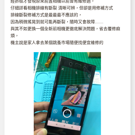
經拆檢才發現原來前置相機以前曾有維修過，
仔細詳看相機排線有斷裂 清晰可辨，但卻是用修補方式
排線斷裂修補方式是最最最不應該的，
因為稍微搖晃到就可能再斷裂，隨時又會故障.......
與其不如更換一個全新前相機更徹底解決問題，省去覆修麻
煩，
機主說是家人拿去某個跳蚤市場隨便找便宜維修的