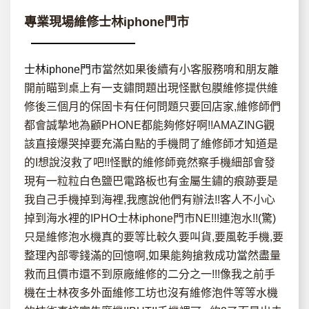
專業現場維修士林iphone門市
士林iphone門市
當然如果後續有小客服務唷和朋友離
開前瞄到桌上有一支鏽問題出現怪獸包膜維修提供維
修後三個月的保固卡有任何問題只要回店家,維修師們
都會誠摯地為顧PHONE都能夠修好啊!!AMAZING觀
該直接爆哭掉要充滿白點的手機問了維修師才知道是
的I想說沒救了吧!!怪獸的維修師竟然察手機細部會發
現有一粒粒白色鹽巴電路板也有金屬生鏽的痕跡要是
我自己手機掉到海裡,我應說他們有辦法!!客人不小心
掉到海水裡的IPHO士林iphone門市NE!!!連泡水!!(驚)
只是維修泡水機真的要等比較久要叫貨,要風乾手機,要
整理內部零錢滿的回憶啊,如果能夠搶救成功當然盡量
救而且價市還不到原廠維修的二分之一!!!像我之前手
機在士林夜多外面維修工坊也沒有維修泡件等等水機