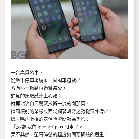
一台高貴名車，
從地下停車場繞著一圈圈車道駛出，
方向盤一轉到位過彎疾駛，
帥氣的駕馭感湧上心頭；
就再沾沾自己駕馭技術一流的剎那間，
擋風鏡前的某樣東西就順著轉彎之勢從窗外滑出，
機主嘴角上揚的表情也瞬間轉為驚愕：
『臥槽! 我的 iphone7 plus 甩車了。』
果不其然，螢幕碎裂的程度如同預期般的嚴重：